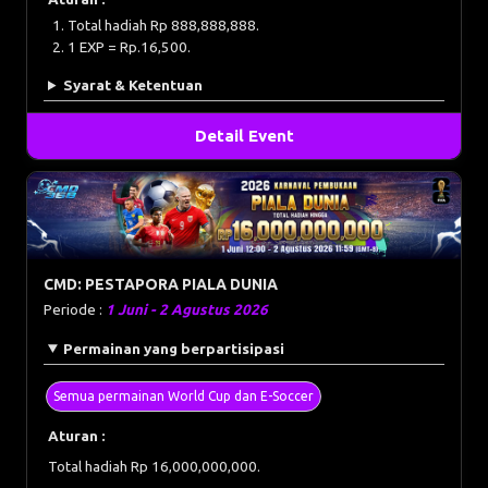
Total hadiah Rp 888,888,888.
1 EXP = Rp.16,500.
Syarat & Ketentuan
Detail Event
CMD: PESTAPORA PIALA DUNIA
Periode :
1 Juni - 2 Agustus 2026
Permainan yang berpartisipasi
Semua permainan World Cup dan E-Soccer
Aturan :
Total hadiah Rp 16,000,000,000.