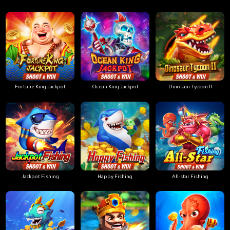
Fortune King Jackpot
Ocean King Jackpot
Dinosaur Tycoon II
Jackpot Fishing
Happy Fishing
All-star Fishing