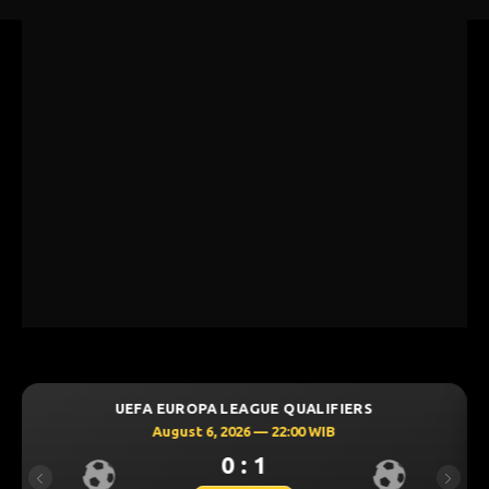
UEFA EUROPA LEAGUE QUALIFIERS
August 7, 2026 — 00:00 WIB
0 : 0
Previous
Next