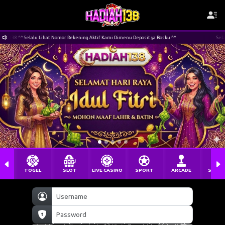
 ^^ Selalu Lihat Nomor Rekening Aktif Kami Dimenu Deposit ya Bosku ^^
Selamat D
TOGEL
SLOT
LIVE CASINO
SPORT
ARCADE
SABU