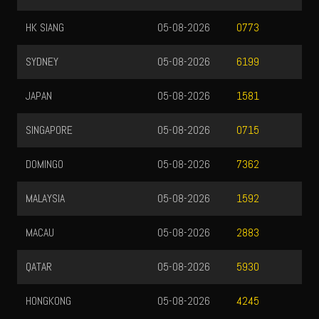
OREGON03
06-08-2026
73
9016
OREGON06
06-08-2026
99
9723
OREGON09
05-08-2026
81
3294
OREGON12
05-08-2026
15
8891
CADIZ01
06-08-2026
62
2024
CADIZ13
05-08-2026
92
3096
ITAEWON10
05-08-2026
83
9021
ITAEWON16
05-08-2026
30
1056
ITAEWON22
05-08-2026
45
1520