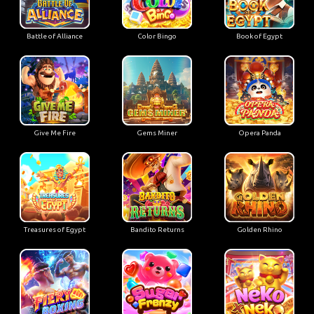
Battle of Alliance
Color Bingo
Book of Egypt
Give Me Fire
Gems Miner
Opera Panda
Treasures of Egypt
Bandito Returns
Golden Rhino