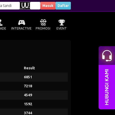
mat Datang di HADIAH138 ^^ Selalu Lihat Nomor Rekening Aktif Kami Dimenu Deposi
Masuk
Daftar
ADE
INTERACTIVE
PROMOSI
EVENT
Result
6851
7218
4549
1592
3744