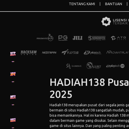
TENTANG KAMI
|
BANTUAN
|
HADIAH138 Pusat
2025
Hadiah138
merupakan pusat dari segala jenis 
bermain di situs Hadiah138 sangatlah mudah, p
bisa memainkannya. Hal ini karena Hadiah 138 
dalam bermain game yang disukai. Selain menggu
game di situs lainnya. Dan yang paling penting