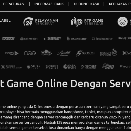
PERATURAN
|
INFORMASI BANK
|
HUBUNGI KAMI
|
KEBIJAKAN P
 Game Online Dengan Serv
game online yang ada Di Indonesia dengan perasaan bermain yang sangat ser
ara player bisa bermain menggunakan handphone, tablet, maupun komputer de
memang dirancang dengan server tercanggih dan terbaru ditahun 2025 ini ya
nakan server tercanggih, Hadiah138 juga menyediakan games terlengkap, sehin
 adalah semua games tersebut bisa dimainkan hanya dengan menggunakan 1 akun 