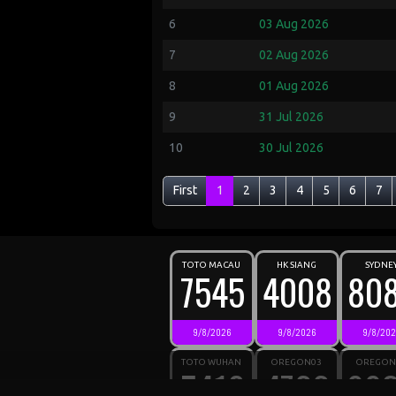
6
03 Aug 2026
7
02 Aug 2026
8
01 Aug 2026
9
31 Jul 2026
10
30 Jul 2026
First
1
2
3
4
5
6
7
TOTO MACAU
HK SIANG
SYDNE
7545
4008
80
9/8/2026
9/8/2026
9/8/20
TOTO WUHAN
OREGON03
OREGON
5412
4766
99