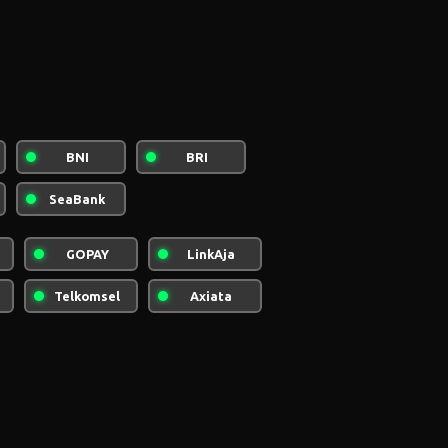
BNI
BRI
SeaBank
GOPAY
LinkAja
Telkomsel
Axiata