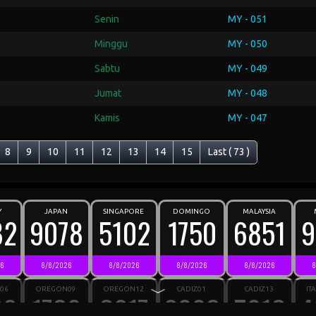
Senin
MY - 051
Minggu
MY - 050
Sabtu
MY - 049
Jumat
MY - 048
Kamis
MY - 047
8
9
10
11
12
13
14
15
Last ( 73 )
Y
JAPAN
SINGAPORE
DOMINGO
MALAYSIA
82
9078
5102
1750
6851
9
26
8/8/2026
8/8/2026
8/8/2026
8/8/2026
8
06
OREGON09
OREGON12
CADIZ01
CADIZ13
IT
36
1730
3617
6003
5013
4