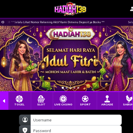
138 ^^ Selalu Lihat Nomor Rekening Aktif Kami Dimenu Deposit ya Bosku ^^
Selamat
TOGEL
SLOT
LIVE CASINO
SPORT
ARCADE
SABU