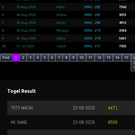
5
05 Aug 2026
Rabu
DMG - 282
7362
6
04 Aug 2026
Selasa
DMG - 281
9015
7
03 Aug 2026
Senin
DMG - 280
4912
8
02 Aug 2026
Minggu
DMG - 279
2056
9
01 Aug 2026
Sabtu
DMG - 278
5631
10
31 Jul 2026
Jumat
DMG - 277
7925
First
1
2
3
4
5
6
7
8
9
10
11
12
13
14
15
(
)
Togel Result
TOTO MACAU
10-08-2026
4471
HK SIANG
10-08-2026
8556