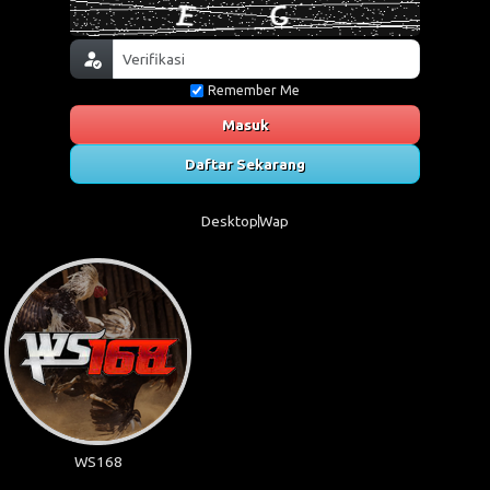
Remember Me
Masuk
Daftar Sekarang
Desktop
Wap
WS168