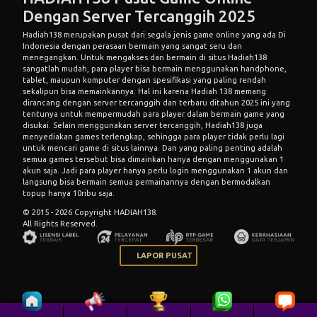
Dengan Server Tercanggih 2025
Hadiah138
merupakan pusat dari segala jenis game online yang ada Di
Indonesia dengan perasaan bermain yang sangat seru dan
menegangkan. Untuk mengakses dan bermain di situs Hadiah138
sangatlah mudah, para player bisa bermain menggunakan handphone,
tablet, maupun komputer dengan spesifikasi yang paling rendah
sekalipun bisa memainkannya. Hal ini karena Hadiah 138 memang
dirancang dengan server tercanggih dan terbaru ditahun 2025 ini yang
tentunya untuk mempermudah para player dalam bermain game yang
disukai. Selain menggunakan server tercanggih, Hadiah138 juga
menyediakan games terlengkap, sehingga para player tidak perlu lagi
untuk mencari game di situs lainnya. Dan yang paling penting adalah
semua games tersebut bisa dimainkan hanya dengan menggunakan 1
akun saja. Jadi para player hanya perlu login menggunakan 1 akun dan
langsung bisa bermain semua permainannya dengan bermodalkan
topup hanya 10ribu saja.
© 2015 - 2026 Copyright HADIAH138.
All Rights Reserved.
LAPOR PUSAT