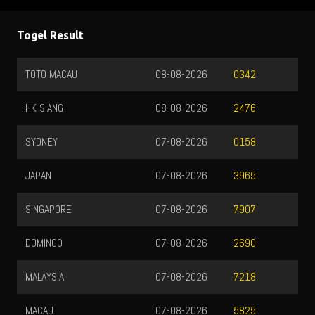
Togel Result
TOTO MACAU
08-08-2026
0342
HK SIANG
08-08-2026
2476
SYDNEY
07-08-2026
0158
JAPAN
07-08-2026
3965
SINGAPORE
07-08-2026
7907
DOMINGO
07-08-2026
2690
MALAYSIA
07-08-2026
7218
MACAU
07-08-2026
5825