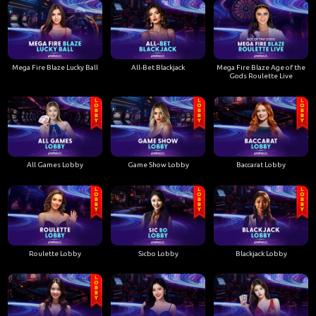
Mega Fire Blaze Lucky Ball
All-Bet Blackjack
Mega Fire Blaze Age of the
Gods Roulette Live
All Games Lobby
Game Show Lobby
Baccarat Lobby
Roulette Lobby
Sicbo Lobby
Blackjack Lobby