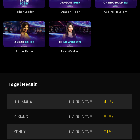
Poker Lobby
Dragon Tiger
Casino Hold'em
Andar Bahar
Hi-Lo Western
Togel Result
TOTO MACAU
08-08-2026
4072
HK SIANG
07-08-2026
8867
SYDNEY
07-08-2026
0158