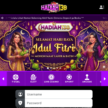
Selalu Lihat Nomor Rekening Aktif Kami Dimenu Deposit ya Bosku ^^
Selamat Datang
TOGEL
SLOT
LIVE CASINO
SPORT
ARCADE
SABU