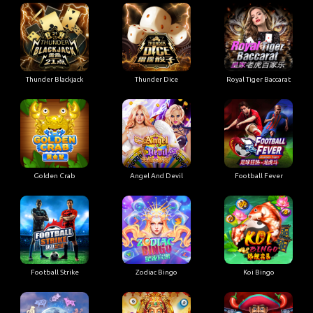
Thunder Blackjack
Thunder Dice
Royal Tiger Baccarat
Golden Crab
Angel And Devil
Football Fever
Football Strike
Zodiac Bingo
Koi Bingo