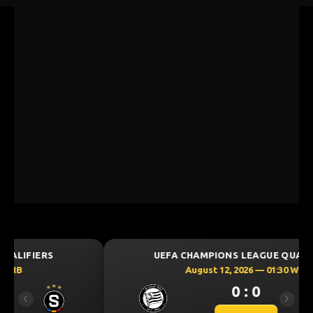
UEFA CHAMPIONS LEAGUE QUALIFIERS
August 12, 2026 — 01:30 WIB
0 : 0
Previous
Next