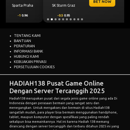
BET NOW
SK Sturm Graz
Fenerbahce
-0.5
0.95
0.5
0.87
TENTANG KAMI
BANTUAN
PERATURAN
INFORMASI BANK
HUBUNGI KAMI
KEBIJAKAN PRIVASI
PERSETUJUAN COOKIES
HADIAH138 Pusat Game Online
Dengan Server Tercanggih 2025
Hadiah138
merupakan pusat dari segala jenis game online yang ada Di
Indonesia dengan perasaan bermain yang sangat seru dan
menegangkan. Untuk mengakses dan bermain di situs Hadiah138
sangatlah mudah, para player bisa bermain menggunakan handphone,
tablet, maupun komputer dengan spesifikasi yang paling rendah
sekalipun bisa memainkannya. Hal ini karena Hadiah 138 memang
dirancang dengan server tercanggih dan terbaru ditahun 2025 ini yang