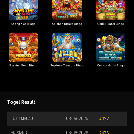
Sheng Xiao Bingo
Caishen Riches Bingo
Chilli Hunter Bingo
Burning Pearl Bingo
Neptune Treasure Bingo
Crypto Mania Bingo
Togel Result
TOTO WUHAN
08-08-2026
4072
4280
OREGON03
08-08-2026
2476
1535