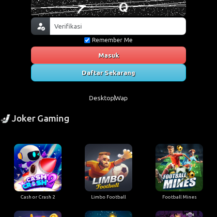
Remember Me
Masuk
Daftar Sekarang
Desktop
Wap
Joker Gaming
Cash or Crash 2
Limbo Football
Football Mines